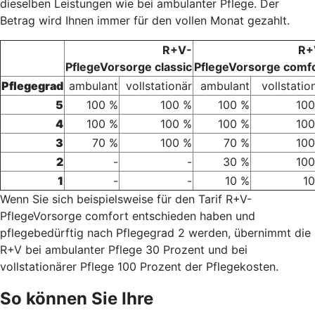
dieselben Leistungen wie bei ambulanter Pflege. Der
Betrag wird Ihnen immer für den vollen Monat gezahlt.
R+V-
R+
PflegeVorsorge classic
PflegeVorsorge comf
Pflegegrad
ambulant
vollstationär
ambulant
vollstatio
5
100 %
100 %
100 %
100
4
100 %
100 %
100 %
100
3
70 %
100 %
70 %
100
2
-
-
30 %
100
1
-
-
10 %
1
Wenn Sie sich beispielsweise für den Tarif R+V-
PflegeVorsorge comfort entschieden haben und
pflegebedürftig nach Pflegegrad 2 werden, übernimmt die
R+V bei ambulanter Pflege 30 Prozent und bei
vollstationärer Pflege 100 Prozent der Pflegekosten.
So können Sie Ihre