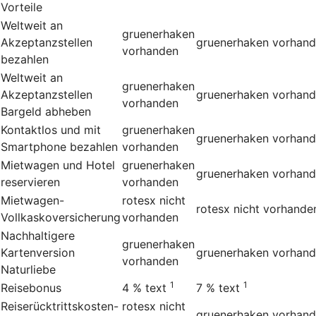
Vorteile
Weltweit an
gruenerhaken
Akzeptanzstellen
gruenerhaken
vorhan
vorhanden
bezahlen
Weltweit an
gruenerhaken
Akzeptanzstellen
gruenerhaken
vorhan
vorhanden
Bargeld abheben
Kontaktlos und mit
gruenerhaken
gruenerhaken
vorhan
Smartphone bezahlen
vorhanden
Mietwagen und Hotel
gruenerhaken
gruenerhaken
vorhan
reservieren
vorhanden
Mietwagen-
rotesx
nicht
rotesx
nicht vorhande
Vollkaskoversicherung
vorhanden
Nachhaltigere
gruenerhaken
Kartenversion
gruenerhaken
vorhan
vorhanden
Naturliebe
1
1
Reisebonus
4 %
text
7 %
text
Reiserücktrittskosten-
rotesx
nicht
gruenerhaken
vorhan