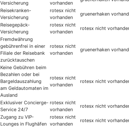
Versicherung
vorhanden
Reisekranken-
rotesx
nicht
gruenerhaken
vorhan
Versicherung
vorhanden
Reisegepäck-
rotesx
nicht
rotesx
nicht vorhande
Versicherung
vorhanden
Fremdwährung
gebührenfrei in einer
rotesx
nicht
gruenerhaken
vorhan
Filiale der Reisebank
vorhanden
zurücktauschen
Keine Gebühren beim
Bezahlen oder bei
rotesx
nicht
Bargeldauszahlung
rotesx
nicht vorhande
vorhanden
am Geldautomaten im
Ausland
Exklusiver Concierge-
rotesx
nicht
rotesx
nicht vorhande
Service 24/7
vorhanden
Zugang zu VIP-
rotesx
nicht
rotesx
nicht vorhande
Lounges in Flughäfen
vorhanden