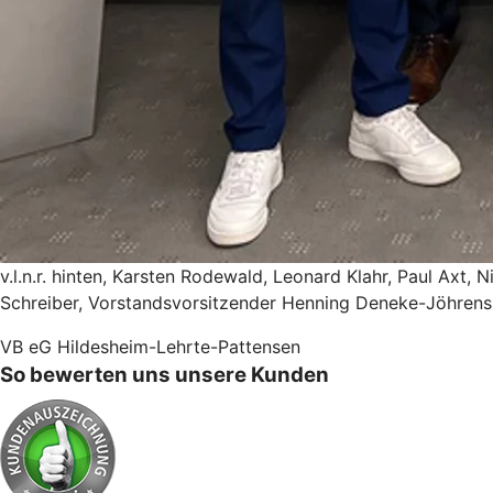
v.l.n.r. hinten, Karsten Rodewald, Leonard Klahr, Paul Axt, N
Schreiber, Vorstandsvorsitzender Henning Deneke-Jöhrens
VB eG Hildesheim-Lehrte-Pattensen
So bewerten uns unsere Kunden