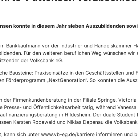
nsen konnte in diesem Jahr sieben Auszubildenden sowi
um Bankkaufmann vor der Industrie- und Handelskammer Han
bildenden. Für den weiteren beruflichen Weg wünschen wir 
sitzender der Volksbank eG.
che Bausteine: Praxiseinsätze in den Geschäftsstellen und 
den Förderprogramm „NextGenoration“. So konnten die Aus
n der Firmenkundenberatung in der Filiale Springe. Victoria
e Presse- und Öffentlichkeitsarbeit tätig, während Vanessa 
 Baufinanzierungsberatung in Hildesheim. Der duale Studen
lassen Karsten Rodewald und Niklas Depenau die Volksbank
t, kann sich unter www.vb-eg.de/karriere informieren und 